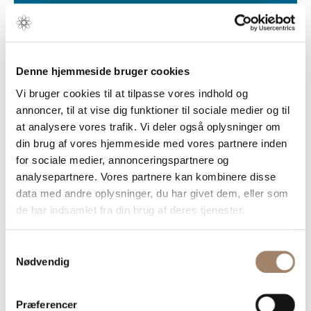
Vi tilbyder for eksempel en abonnementsløsning,
der for et beskedent årligt beløb giver jer en
masse muligheder. Dem kan du læse om på disse
sider.
Denne hjemmeside bruger cookies
Vi er der for jer i dagligdagen, så små udfordringer
ikke bliver til alvorlige problemer. Og vi er der også,
Vi bruger cookies til at tilpasse vores indhold og
når der sker større ting.
annoncer, til at vise dig funktioner til sociale medier og til
Du kontakter os via linket til højre.
Så får I får
at analysere vores trafik. Vi deler også oplysninger om
hjælp til det problem, I måske har lige nu og her
din brug af vores hjemmeside med vores partnere inden
- men I får samtidig så meget mere. Altsammen
for sociale medier, annonceringspartnere og
for et beskedent beløb.
analysepartnere. Vores partnere kan kombinere disse
data med andre oplysninger, du har givet dem, eller som
de har indsamlet fra din brug af deres tjenester.
Hvis du vil høre mere eller tegne et
abonnement.
Samtykkevalg
Nødvendig
Klik her
Så kontakter vi dig. Gratis og uforpligtende.
Præferencer